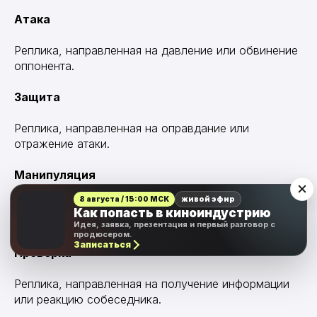
Атака
Реплика, направленная на давление или обвинение
оппонента.
Защита
Реплика, направленная на оправдание или
отражение атаки.
Манипуляция
8 августа / 15:00 МСК
живой эфир
Реплика, скрыто влияющая на решения или эмоции
Как попасть в киноиндустрию
другого персонажа.
Идея, заявка, презентация и первый разговор с
продюсером.
Записаться
Проверка
Реплика, направленная на получение информации
или реакцию собеседника.