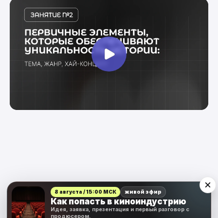
8 августа / 15:00 МСК
живой эфир
Презентация к занятию
Как попасть в киноиндустрию
Идея, заявка, презентация и первый разговор с
продюсером.