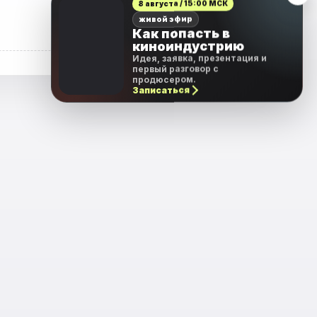
8 августа / 15:00 МСК
живой эфир
Как попасть в
киноиндустрию
Идея, заявка, презентация и
первый разговор с
продюсером.
Записаться