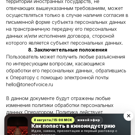
территории иностранных государств, не
отвечающих вышеуказанным требованиям, может
осуществляться только в случае наличия согласия в
письменной форме субъекта персональных данных
на трансграничную передачу его персональных
данных и/или исполнения договора, стороной
которого является субъект персональных данных.
8. Заключительные положения
Пользователь может получить любые разъяснения
по интересующим вопросам, касающимся
обработки его персональных данных, обратившись
к Оператору с помощью электронной почты
hello@toneofvoice.ru
В данном документе будут отражены любые
изменения политики обработки персональных
данных Оператором. Политика действует
бессрочно до замены ее новой версией.
8 августа / 15:00 МСК
живой эфир
Как попасть в киноиндустрию
Идея, заявка, презентация и первый разговор с
Актуальная версия Политики в свободном доступе