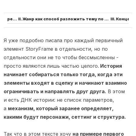
I. Тема как главный распределитель решений: она заранее задает, какими будут персонажи, пространство и вся конфигурация первичных элементов
II. Жанр как способ разложить тему по разным «оптикам» и закрепить это в сеттинге
Я уже подробно писала про каждый первичный
элемент StoryFrame в отдельности, но по
отдельности они не то чтобы бессмысленны -
просто являются лишь частью целого.
История
начинает собираться только тогда, когда эти
элементы входят в сцепку и начинают взаимно
ограничивать и направлять друг друга.
В этом
и есть ДНК истории: не список параметров,
а
механизм, который заранее определяет,
какими будут персонажи, сеттинг и структура.
Так что в этом тексте хочу
на примере первого