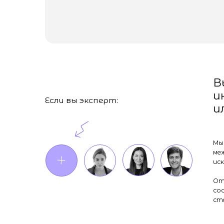
Вы ра
индус
Если вы эксперт:
или п
Мы создаё
между проф
искусства,
Открытый 
сообщество
становитс
Предстоящие 