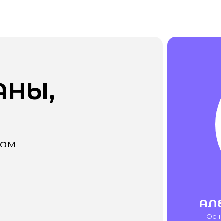
Ы,
АЛЕКСАНДР
Основатель антип
CEO 