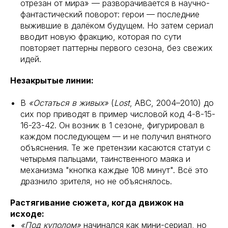
отрезан от мира» — разворачивается в научно-
фантастический поворот: герои — последние
выжившие в далёком будущем. Но затем сериал
вводит новую фракцию, которая по сути
повторяет паттерны первого сезона, без свежих
идей.
Незакрытые линии:
В
«Остаться в живых»
(
Lost
, ABC, 2004–2010) до
сих пор приводят в пример числовой код 4-8-15-
16-23-42. Он возник в 1 сезоне, фигурировал в
каждом последующем — и не получил внятного
объяснения. Те же претензии касаются статуи с
четырьмя пальцами, таинственного маяка и
механизма "кнопка каждые 108 минут". Всё это
дразнило зрителя, но не объяснялось.
Растягивание сюжета, когда движок на
исходе:
«Под куполом»
начинался как мини-сериал, но