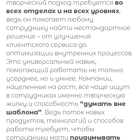
творческий подход требуется
во
всех отделах и на всех уровнях
,
ведь он помогает любому
сотруднику найти нестандартное
решение – от улучшения
клиентского сервиса до
оптимизации внутренних процессов.
Это универсальный навык,
помогающий работать не только
усерднее, но и умнее. Компании,
нацеленные на рост, всё чаще ищут
в сотрудниках именно творческую
жилку и способность
“думать вне
шаблона”
. Ведь поток новых
продуктов, технологий и способов
работы требует, чтобы
сотрудники могли
придумывать