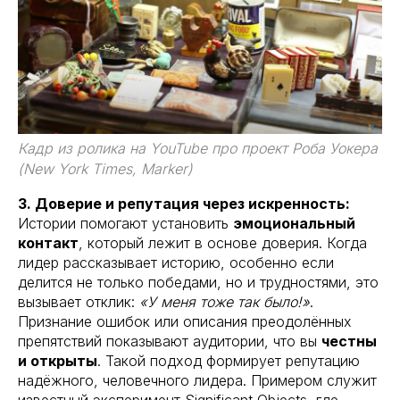
Кадр из ролика на YouTube про проект Роба Уокера
(New York Times, Marker)
3. Доверие и репутация через искренность:
Истории помогают установить
эмоциональный
контакт
, который лежит в основе доверия. Когда
лидер рассказывает историю, особенно если
делится не только победами, но и трудностями, это
вызывает отклик:
«У меня тоже так было!»
.
Признание ошибок или описания преодолённых
препятствий показывают аудитории, что вы
честны
и открыты
. Такой подход формирует репутацию
надёжного, человечного лидера. Примером служит
известный эксперимент Significant Objects, где