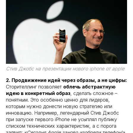
Стив Джобс на презентации нового iphone от apple
2. Продвижение идей через образы, а не цифры:
Сторителлинг позволяет
облечь абстрактную
идею в конкретный образ
, сделать сложное –
понятным. Это особенно ценно для лидеров,
которым нужно донести новую стратегию или
инновацию. Например, легендарный Стив Джобс
при запуске первого iPhone не усыплял публику
списком технических характеристик, а с порога
заявил:
«Сегодня Apple заново изобрели телефон!»
.