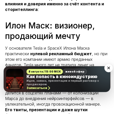
влияния и доверия именно за счёт контента и
сторителлинга
:
Илон Маск: визионер,
продающий мечту
У основателя Tesla и SpaceX Илона Маска
практически
нулевой рекламный бюджет
, но при
этом его компании имеют армию преданных
фанатов. Tesla много лет не тратила денег на
традиционную рекламу – сам Маск признавался,
8 августа / 15:00 МСК
живой эфир
что
«ненавидит рекламу»
. Вместо этого он делает
Как попасть в киноиндустрию
Идея, заявка, презентация и первый разговор с
ставку на
истории и грандиозное видение
,
продюсером.
которые транслирует лично. Маск регулярно
Записаться
делится в соцсетях планами — от колонизации
Марса до внедрения нейроинтерфейсов — в
увлекательной, иногда провокационной манере.
Его твиты, презентации и даже шутки