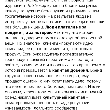
журналист Роб Уокер купил на блошином рынке
никому не нужные безделушки и придумал к ним
трогательные истории – в результате люди на
интернет-аукционе заплатили за эти вещи в десятки
раз больше их цены.
Люди платили не за
предмет, а за историю
– потому что история
вызывала доверие и эмоцию вокруг обыкновенной
вещи. По аналогии, клиенты «покупают» идею
компании, её ценности и миссию, а не только
продукт. Если руководитель последовательно
транслирует сильный нарратив – о качестве, о
заботе, о смелости в инновациях – со временем эта
история превращается в
капитал доверия
. Бренд
окружает ореол смыслов, в него верят, ему
прощают ошибки, с ним хотят иметь дело, потому
что видят в нём нечто большее, чем товар. Иными
словами, через сторителлинг компания или личный
бренд накапливает
культурный капитал
–
нематериальную ценность в виде репутации,
узнаваемости, лояльного сообщества.